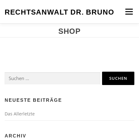
Zum
Inhalt
RECHTSANWALT DR. BRUNO
Menü
springen
SHOP
⌂
Fachgebiete
Werdegang
Formulare
Kontakt
Anfahrt
Suchen
nach:
NEUESTE BEITRÄGE
Das Allerletzte
ARCHIV